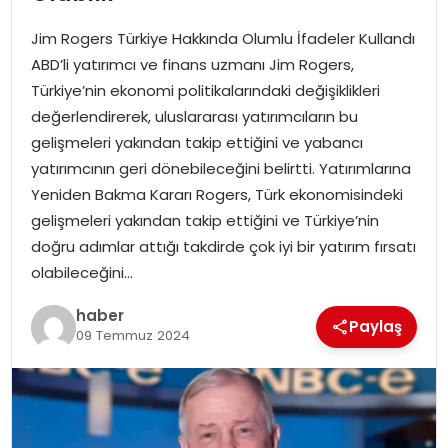
YAŞAM
Jim Rogers Türkiye Hakkında Olumlu İfadeler Kullandı
MAGAZIN
ABD’li yatırımcı ve finans uzmanı Jim Rogers,
Türkiye’nin ekonomi politikalarındaki değişiklikleri
SAĞLIK
değerlendirerek, uluslararası yatırımcıların bu
gelişmeleri yakından takip ettiğini ve yabancı
SOSYAL HABER
yatırımcının geri dönebileceğini belirtti. Yatırımlarına
Yeniden Bakma Kararı Rogers, Türk ekonomisindeki
gelişmeleri yakından takip ettiğini ve Türkiye’nin
doğru adımlar attığı takdirde çok iyi bir yatırım fırsatı
olabileceğini…
haber
Paylaş
09 Temmuz 2024