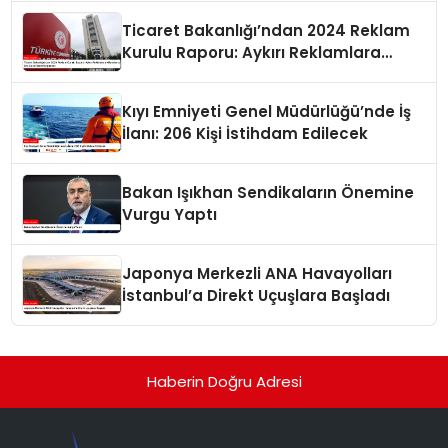
Ticaret Bakanlığı’ndan 2024 Reklam
Kurulu Raporu: Aykırı Reklamlara
Milyonlarca Lira Cezai İşlem Uygulandı
Kıyı Emniyeti Genel Müdürlüğü’nde İş
İlanı: 206 Kişi İstihdam Edilecek
Bakan Işıkhan Sendikaların Önemine
Vurgu Yaptı
Japonya Merkezli ANA Havayolları
İstanbul’a Direkt Uçuşlara Başladı
Haberin Doğru Adresi