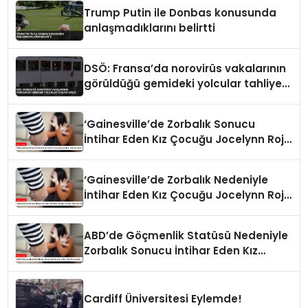
Trump Putin ile Donbas konusunda
anlaşmadıklarını belirtti
DSÖ: Fransa’da norovirüs vakalarının
görüldüğü gemideki yolcular tahliye
edildi
‘Gainesville’de Zorbalık Sonucu
İntihar Eden Kız Çocuğu Jocelynn Rojo
Carranza’
‘Gainesville’de Zorbalık Nedeniyle
İntihar Eden Kız Çocuğu Jocelynn Rojo
Carranza’
ABD’de Göçmenlik Statüsü Nedeniyle
Zorbalık Sonucu İntihar Eden Kız
Çocuğu
Cardiff Üniversitesi Eylemde!