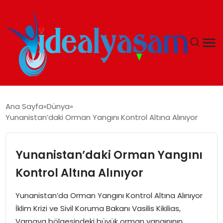
ANASAYFA
Ana Sayfa
Dünya
Yunanistan’daki Orman Yangını Kontrol Altına Alınıyor
GÜNDEM
EKONOMI
Yunanistan’daki Orman Yangını
Kontrol Altına Alınıyor
İDEAL YAŞAM
Yunanistan’da Orman Yangını Kontrol Altına Alınıyor
İDEAL SPOR
İklim Krizi ve Sivil Koruma Bakanı Vasilis Kikilias,
Varnava bölgesindeki büyük orman yangınının