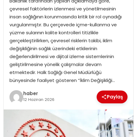
Bakanlık tarafından yapılan açıklamaya göre,
YAŞAM
çevresel faktörlerin izlenmesi ve yönetilmesinin
insan sağlığının korunmasında kritik bir rol oynadığı
MAGAZIN
vurgulanmıştır. Bu çerçevede içme-kullanma ve
yüzme sularının kalite kontrolleri titizlikle
SAĞLIK
gerçekleştirilirken, çevresel risklerin takibi, iklim
değişikliğinin sağlık üzerindeki etkilerinin
SOSYAL HABER
değerlendirilmesi ve dijital izleme sistemlerinin
geliştirilmesine yönelik çalışmalar devam
etmektedir. Halk Sağlığı Genel Müdürlüğü
bünyesinde faaliyet gösteren “İklim Değişikliği…
haber
Paylaş
12 Haziran 2026