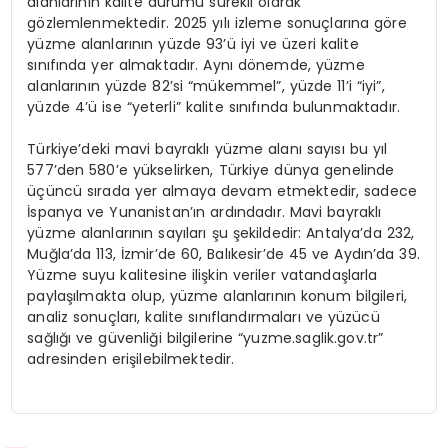
alanlarının kalite durumu sürekli olarak
gözlemlenmektedir. 2025 yılı izleme sonuçlarına göre
yüzme alanlarının yüzde 93’ü iyi ve üzeri kalite
sınıfında yer almaktadır. Aynı dönemde, yüzme
alanlarının yüzde 82’si “mükemmel”, yüzde 11’i “iyi”,
yüzde 4’ü ise “yeterli” kalite sınıfında bulunmaktadır.
Türkiye’deki mavi bayraklı yüzme alanı sayısı bu yıl
577’den 580’e yükselirken, Türkiye dünya genelinde
üçüncü sırada yer almaya devam etmektedir, sadece
İspanya ve Yunanistan’ın ardındadır. Mavi bayraklı
yüzme alanlarının sayıları şu şekildedir: Antalya’da 232,
Muğla’da 113, İzmir’de 60, Balıkesir’de 45 ve Aydın’da 39.
Yüzme suyu kalitesine ilişkin veriler vatandaşlarla
paylaşılmakta olup, yüzme alanlarının konum bilgileri,
analiz sonuçları, kalite sınıflandırmaları ve yüzücü
sağlığı ve güvenliği bilgilerine “yuzme.saglik.gov.tr”
adresinden erişilebilmektedir.