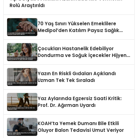
Rolü Araştırıldı
70 Yaş Sınırı Yükselen Emeklilere
Medipol’den Katılım Paysız Sağlık
İmkanı
Çocukları Hastanelik Edebiliyor
Dondurma ve Soğuk İçecekler Hijyenik
Değilse Tehlikeli
Yazın En Riskli Gıdaları Açıklandı
Uzman Tek Tek Sıraladı
Yaz Aylarında Egzersiz Saati Kritik:
Prof. Dr. Ağırman Uyardı
KOAH’ta Yemek Dumanı Bile Etkili
Oluyor Balon Tedavisi Umut Veriyor