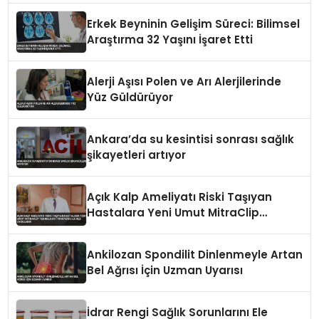
Erkek Beyninin Gelişim Süreci: Bilimsel
Araştırma 32 Yaşını İşaret Etti
Alerji Aşısı Polen ve Arı Alerjilerinde
Yüz Güldürüyor
Ankara’da su kesintisi sonrası sağlık
şikayetleri artıyor
Açık Kalp Ameliyatı Riski Taşıyan
Hastalara Yeni Umut MitraClip
Teknolojisi Türkiye’de İlk Kez
Uygulandı
Ankilozan Spondilit Dinlenmeyle Artan
Bel Ağrısı İçin Uzman Uyarısı
İdrar Rengi Sağlık Sorunlarını Ele