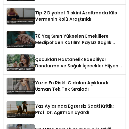
Tip 2 Diyabet Riskini Azaltmada Kilo
Vermenin Rolü Araştırıldı
70 Yaş Sınırı Yükselen Emeklilere
Medipol’den Katılım Paysız Sağlık
İmkanı
Çocukları Hastanelik Edebiliyor
Dondurma ve Soğuk İçecekler Hijyenik
Değilse Tehlikeli
Yazın En Riskli Gıdaları Açıklandı
Uzman Tek Tek Sıraladı
Yaz Aylarında Egzersiz Saati Kritik:
Prof. Dr. Ağırman Uyardı