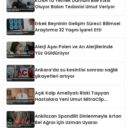
KOAH’ta Yemek Dumanı Bile Etkili
Oluyor Balon Tedavisi Umut Veriyor
Erkek Beyninin Gelişim Süreci: Bilimsel
Araştırma 32 Yaşını İşaret Etti
Alerji Aşısı Polen ve Arı Alerjilerinde
Yüz Güldürüyor
Ankara’da su kesintisi sonrası sağlık
şikayetleri artıyor
Açık Kalp Ameliyatı Riski Taşıyan
Hastalara Yeni Umut MitraClip
Teknolojisi Türkiye’de İlk Kez
Uygulandı
Ankilozan Spondilit Dinlenmeyle Artan
Bel Ağrısı İçin Uzman Uyarısı