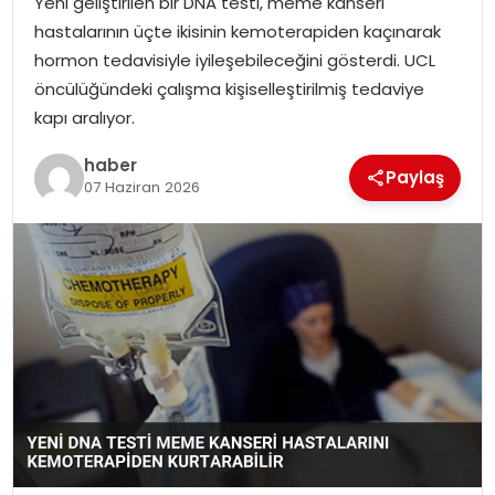
Yeni geliştirilen bir DNA testi, meme kanseri
YAŞAM
hastalarının üçte ikisinin kemoterapiden kaçınarak
hormon tedavisiyle iyileşebileceğini gösterdi. UCL
MAGAZIN
öncülüğündeki çalışma kişiselleştirilmiş tedaviye
kapı aralıyor.
SAĞLIK
haber
Paylaş
SOSYAL HABER
07 Haziran 2026