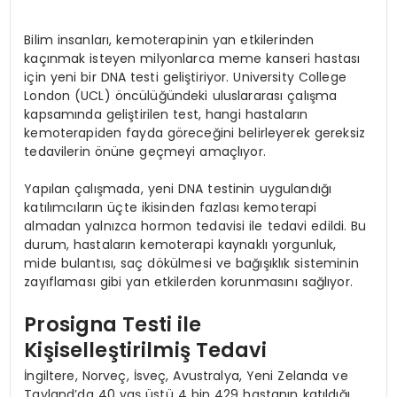
Bilim insanları, kemoterapinin yan etkilerinden
kaçınmak isteyen milyonlarca meme kanseri hastası
için yeni bir DNA testi geliştiriyor. University College
London (UCL) öncülüğündeki uluslararası çalışma
kapsamında geliştirilen test, hangi hastaların
kemoterapiden fayda göreceğini belirleyerek gereksiz
tedavilerin önüne geçmeyi amaçlıyor.
Yapılan çalışmada, yeni DNA testinin uygulandığı
katılımcıların üçte ikisinden fazlası kemoterapi
almadan yalnızca hormon tedavisi ile tedavi edildi. Bu
durum, hastaların kemoterapi kaynaklı yorgunluk,
mide bulantısı, saç dökülmesi ve bağışıklık sisteminin
zayıflaması gibi yan etkilerden korunmasını sağlıyor.
Prosigna Testi ile
Kişiselleştirilmiş Tedavi
İngiltere, Norveç, İsveç, Avustralya, Yeni Zelanda ve
Tayland’da 40 yaş üstü 4 bin 429 hastanın katıldığı