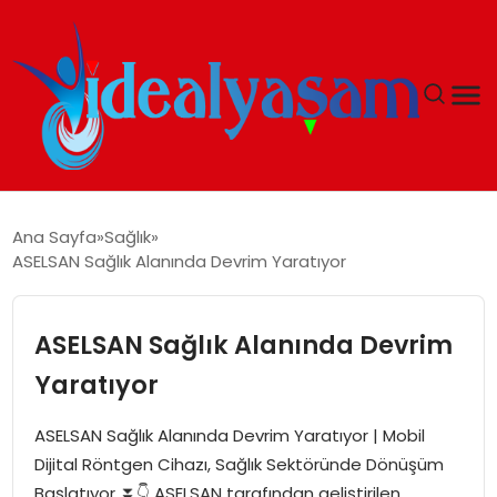
ANASAYFA
Ana Sayfa
Sağlık
ASELSAN Sağlık Alanında Devrim Yaratıyor
GÜNDEM
EKONOMI
ASELSAN Sağlık Alanında Devrim
Yaratıyor
İDEAL YAŞAM
ASELSAN Sağlık Alanında Devrim Yaratıyor | Mobil
İDEAL SPOR
Dijital Röntgen Cihazı, Sağlık Sektöründe Dönüşüm
Başlatıyor ⏬👇 ASELSAN tarafından geliştirilen