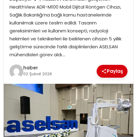
YAŞAM
HealthView ADR-M100 Mobil Dijital Röntgen Cihazı,
Sağlık Bakanlığı‘na bağlı kamu hastanelerinde
MAGAZIN
kullanılmak üzere teslim edildi. Tasarım
gereksinimleri ve kullanım konsepti, radyoloji
SAĞLIK
hekimleri ve teknikerleri ile belirlenen cihazın 5 yıllık
geliştirme sürecinde farklı disiplinlerden ASELSAN
SOSYAL HABER
mühendisleri görev aldı….
haber
Paylaş
02 Şubat 2026