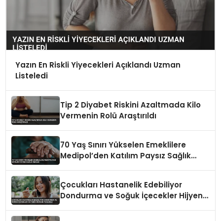
Yazın En Riskli Yiyecekleri Açıklandı Uzman
Listeledi
Tip 2 Diyabet Riskini Azaltmada Kilo
Vermenin Rolü Araştırıldı
70 Yaş Sınırı Yükselen Emeklilere
Medipol’den Katılım Paysız Sağlık
İmkanı
Çocukları Hastanelik Edebiliyor
Dondurma ve Soğuk İçecekler Hijyenik
Değilse Tehlikeli