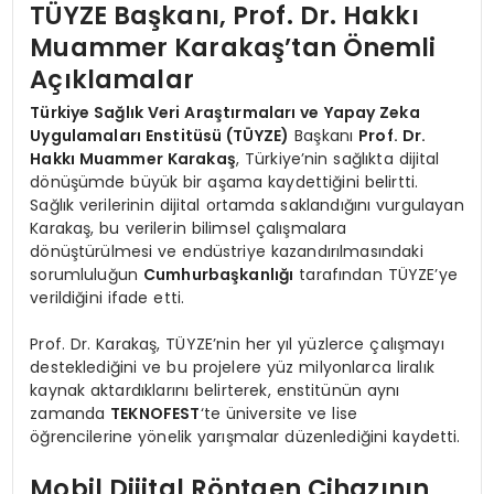
TÜYZE Başkanı, Prof. Dr. Hakkı
Muammer Karakaş’tan Önemli
Açıklamalar
Türkiye Sağlık Veri Araştırmaları ve Yapay Zeka
Uygulamaları Enstitüsü (TÜYZE)
Başkanı
Prof. Dr.
Hakkı Muammer Karakaş
, Türkiye’nin sağlıkta dijital
dönüşümde büyük bir aşama kaydettiğini belirtti.
Sağlık verilerinin dijital ortamda saklandığını vurgulayan
Karakaş, bu verilerin bilimsel çalışmalara
dönüştürülmesi ve endüstriye kazandırılmasındaki
sorumluluğun
Cumhurbaşkanlığı
tarafından TÜYZE’ye
verildiğini ifade etti.
Prof. Dr. Karakaş, TÜYZE’nin her yıl yüzlerce çalışmayı
desteklediğini ve bu projelere yüz milyonlarca liralık
kaynak aktardıklarını belirterek, enstitünün aynı
zamanda
TEKNOFEST
‘te üniversite ve lise
öğrencilerine yönelik yarışmalar düzenlediğini kaydetti.
Mobil Dijital Röntgen Cihazının