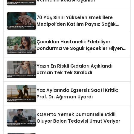
70 Yaş Sınırı Yükselen Emeklilere
Medipol’den Katılım Paysız Sağlık
İmkanı
Çocukları Hastanelik Edebiliyor
Dondurma ve Soğuk İçecekler Hijyenik
Değilse Tehlikeli
Yazın En Riskli Gıdaları Açıklandı
Uzman Tek Tek Sıraladı
Yaz Aylarında Egzersiz Saati Kritik:
Prof. Dr. Ağırman Uyardı
KOAH’ta Yemek Dumanı Bile Etkili
Oluyor Balon Tedavisi Umut Veriyor