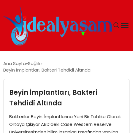
ANASAYFA
Ana Sayfa
Sağlık
Beyin İmplantları, Bakteri Tehdidi Altında
GÜNDEM
EKONOMI
Beyin İmplantları, Bakteri
Tehdidi Altında
İDEAL YAŞAM
Bakteriler Beyin İmplantlarına Yeni Bir Tehlike Olarak
İDEAL SPOR
Ortaya Çıkıyor ABD’deki Case Western Reserve
Üniversitesi’nden bilim insanları tarafından yapılan