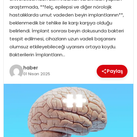
YAŞAM
araştırmada, **felç, epilepsi ve diğer nörolojik
hastalıklarda umut vadeden beyin implantlarının**,
MAGAZIN
beklenmedik bir tehlike ile karşı karşıya olduğu
belirlendi. İmplant sonrası beyin dokusunda bakteri
SAĞLIK
tespit edilmesi, cihazların uzun vadeli başarısını
olumsuz etkileyebileceği uyarısını ortaya koydu.
SOSYAL HABER
Bakterilerin İmplantların…
haber
Paylaş
01 Nisan 2025