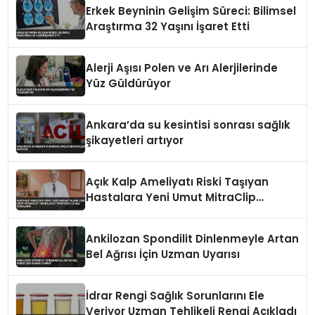
Erkek Beyninin Gelişim Süreci: Bilimsel
Araştırma 32 Yaşını İşaret Etti
Alerji Aşısı Polen ve Arı Alerjilerinde
Yüz Güldürüyor
Ankara’da su kesintisi sonrası sağlık
şikayetleri artıyor
Açık Kalp Ameliyatı Riski Taşıyan
Hastalara Yeni Umut MitraClip
Teknolojisi Türkiye’de İlk Kez
Uygulandı
Ankilozan Spondilit Dinlenmeyle Artan
Bel Ağrısı İçin Uzman Uyarısı
İdrar Rengi Sağlık Sorunlarını Ele
Veriyor Uzman Tehlikeli Rengi Açıkladı