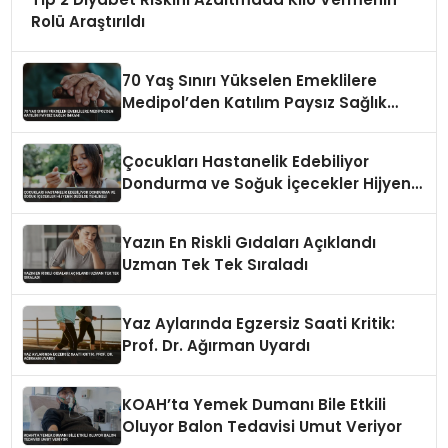
Rolü Araştırıldı
70 Yaş Sınırı Yükselen Emeklilere
Medipol’den Katılım Paysız Sağlık
İmkanı
Çocukları Hastanelik Edebiliyor
Dondurma ve Soğuk İçecekler Hijyenik
Değilse Tehlikeli
Yazın En Riskli Gıdaları Açıklandı
Uzman Tek Tek Sıraladı
Yaz Aylarında Egzersiz Saati Kritik:
Prof. Dr. Ağırman Uyardı
KOAH’ta Yemek Dumanı Bile Etkili
Oluyor Balon Tedavisi Umut Veriyor