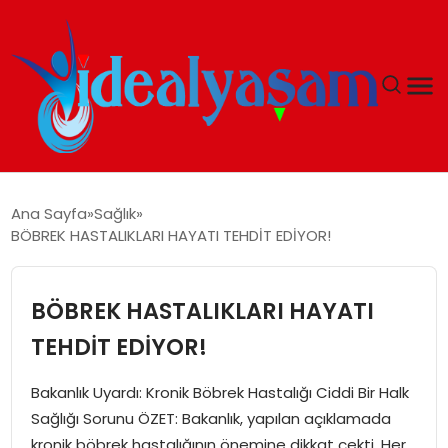
ANASAYFA
Ana Sayfa
Sağlık
BÖBREK HASTALIKLARI HAYATI TEHDİT EDİYOR!
GÜNDEM
EKONOMI
BÖBREK HASTALIKLARI HAYATI
TEHDİT EDİYOR!
İDEAL YAŞAM
Bakanlık Uyardı: Kronik Böbrek Hastalığı Ciddi Bir Halk
İDEAL SPOR
Sağlığı Sorunu ÖZET: Bakanlık, yapılan açıklamada
kronik böbrek hastalığının önemine dikkat çekti. Her