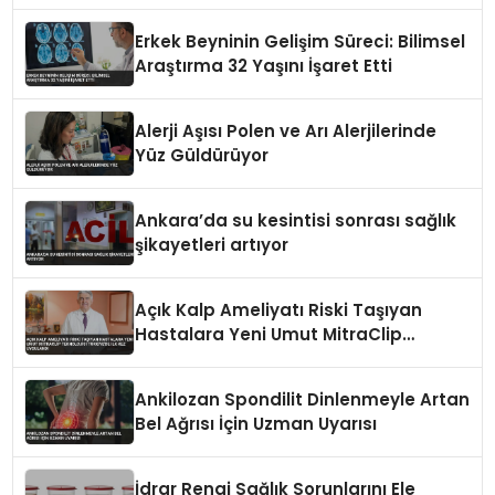
Erkek Beyninin Gelişim Süreci: Bilimsel
Araştırma 32 Yaşını İşaret Etti
Alerji Aşısı Polen ve Arı Alerjilerinde
Yüz Güldürüyor
Ankara’da su kesintisi sonrası sağlık
şikayetleri artıyor
Açık Kalp Ameliyatı Riski Taşıyan
Hastalara Yeni Umut MitraClip
Teknolojisi Türkiye’de İlk Kez
Uygulandı
Ankilozan Spondilit Dinlenmeyle Artan
Bel Ağrısı İçin Uzman Uyarısı
İdrar Rengi Sağlık Sorunlarını Ele