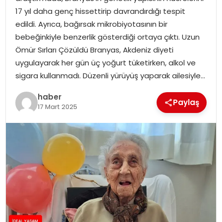
YAŞAM
17 yıl daha genç hissettirip davrandırdığı tespit
edildi. Ayrıca, bağırsak mikrobiyotasının bir
MAGAZIN
bebeğinkiyle benzerlik gösterdiği ortaya çıktı. Uzun
Ömür Sırları Çözüldü Branyas, Akdeniz diyeti
SAĞLIK
uygulayarak her gün üç yoğurt tüketirken, alkol ve
sigara kullanmadı. Düzenli yürüyüş yaparak ailesiyle…
SOSYAL HABER
haber
Paylaş
17 Mart 2025