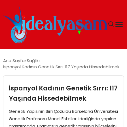
ANASAYFA
Ana Sayfa
Sağlık
İspanyol Kadının Genetik Sırrı: 117 Yaşında Hissedebilmek
GÜNDEM
EKONOMI
İspanyol Kadının Genetik Sırrı: 117
Yaşında Hissedebilmek
İDEAL YAŞAM
Genetik Yapısının Sırrı Çözüldü Barselona Üniversitesi
İDEAL SPOR
Genetik Profesörü Manel Esteller liderliğinde yapılan
araştırmada, Branyas’ın genetik yapısının hücrelerini