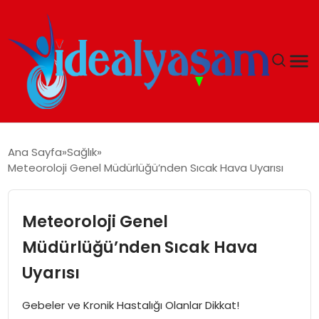
ANASAYFA
Ana Sayfa
Sağlık
Meteoroloji Genel Müdürlüğü’nden Sıcak Hava Uyarısı
GÜNDEM
EKONOMI
Meteoroloji Genel
Müdürlüğü’nden Sıcak Hava
İDEAL YAŞAM
Uyarısı
İDEAL SPOR
Gebeler ve Kronik Hastalığı Olanlar Dikkat!