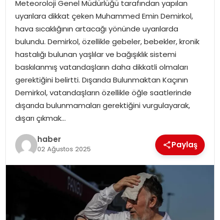
Meteoroloji Genel Müdürlüğü tarafından yapılan
YAŞAM
uyarılara dikkat çeken Muhammed Emin Demirkol,
hava sıcaklığının artacağı yönünde uyarılarda
MAGAZIN
bulundu. Demirkol, özellikle gebeler, bebekler, kronik
hastalığı bulunan yaşlılar ve bağışıklık sistemi
SAĞLIK
baskılanmış vatandaşların daha dikkatli olmaları
gerektiğini belirtti. Dışarıda Bulunmaktan Kaçının
SOSYAL HABER
Demirkol, vatandaşların özellikle öğle saatlerinde
dışarıda bulunmamaları gerektiğini vurgulayarak,
dışarı çıkmak…
haber
Paylaş
02 Ağustos 2025