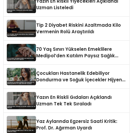
Yazın En Riskli Yiyecekleri Açıklandı
Uzman Listeledi
Tip 2 Diyabet Riskini Azaltmada Kilo
Vermenin Rolü Araştırıldı
70 Yaş Sınırı Yükselen Emeklilere
Medipol’den Katılım Paysız Sağlık
İmkanı
Çocukları Hastanelik Edebiliyor
Dondurma ve Soğuk İçecekler Hijyenik
Değilse Tehlikeli
Yazın En Riskli Gıdaları Açıklandı
Uzman Tek Tek Sıraladı
Yaz Aylarında Egzersiz Saati Kritik:
Prof. Dr. Ağırman Uyardı