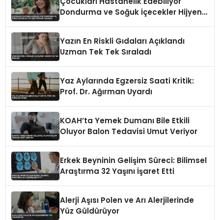
Çocukları Hastanelik Edebiliyor
Dondurma ve Soğuk İçecekler Hijyenik
Değilse Tehlikeli
Yazın En Riskli Gıdaları Açıklandı
Uzman Tek Tek Sıraladı
Yaz Aylarında Egzersiz Saati Kritik:
Prof. Dr. Ağırman Uyardı
KOAH’ta Yemek Dumanı Bile Etkili
Oluyor Balon Tedavisi Umut Veriyor
Erkek Beyninin Gelişim Süreci: Bilimsel
Araştırma 32 Yaşını İşaret Etti
Alerji Aşısı Polen ve Arı Alerjilerinde
Yüz Güldürüyor