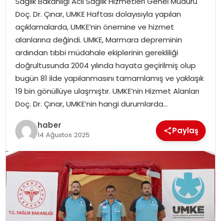
Sağlık Bakanlığı Acil Sağlık Hizmetleri Genel Müdürü
YAŞAM
Doç. Dr. Çınar, UMKE Haftası dolayısıyla yapılan
açıklamalarda, UMKE’nin önemine ve hizmet
MAGAZIN
alanlarına değindi. UMKE, Marmara depreminin
ardından tıbbi müdahale ekiplerinin gerekliliği
SAĞLIK
doğrultusunda 2004 yılında hayata geçirilmiş olup
bugün 81 ilde yapılanmasını tamamlamış ve yaklaşık
SOSYAL HABER
19 bin gönüllüye ulaşmıştır. UMKE’nin Hizmet Alanları
Doç. Dr. Çınar, UMKE’nin hangi durumlarda…
haber
Paylaş
14 Ağustos 2025