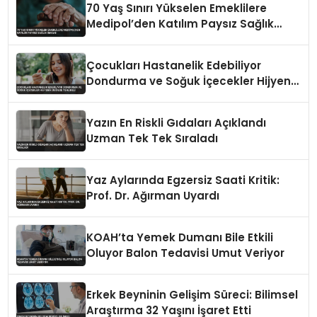
70 Yaş Sınırı Yükselen Emeklilere
Medipol’den Katılım Paysız Sağlık
İmkanı
Çocukları Hastanelik Edebiliyor
Dondurma ve Soğuk İçecekler Hijyenik
Değilse Tehlikeli
Yazın En Riskli Gıdaları Açıklandı
Uzman Tek Tek Sıraladı
Yaz Aylarında Egzersiz Saati Kritik:
Prof. Dr. Ağırman Uyardı
KOAH’ta Yemek Dumanı Bile Etkili
Oluyor Balon Tedavisi Umut Veriyor
Erkek Beyninin Gelişim Süreci: Bilimsel
Araştırma 32 Yaşını İşaret Etti