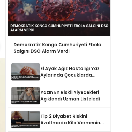
Demokratik Kongo Cumhuriyeti Ebola
Salgını DSÖ Alarm Verdi
El Ayak Ağız Hastalığı Yaz
Aylarında Çocuklarda
Yayılıyor Döküntüleri
Suçiçeğiyle Karışabiliyor
Yazın En Riskli Yiyecekleri
Açıklandı Uzman Listeledi
Tip 2 Diyabet Riskini
Azaltmada Kilo Vermenin
Rolü Araştırıldı