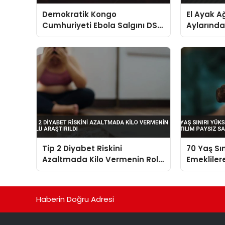
Demokratik Kongo
El Ayak A
Cumhuriyeti Ebola Salgını DSÖ
Aylarınd
Alarm Verdi
Yayılıyor
Suçiçeğiyl
Tip 2 Diyabet Riskini
70 Yaş Sı
Azaltmada Kilo Vermenin Rolü
Emekliler
Araştırıldı
Paysız Sa
Haberin Doğru Adresi