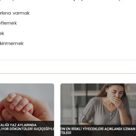
arkına varmak
eflemek
ek
çekinmemek