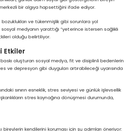
erkezli bir algıya hapsettiğini ifade ediyor.
e bozuklukları ve tükenmişlik gibi sorunlara yol
e sosyal medyanın yarattığı “yeterince istersen sağlıklı
leri olduğu belirtiliyor.
 Etkiler
 baskı oluşturan sosyal medya, fit ve disiplinli bedenlerin
tres ve depresyon gibi duyguları artırabileceği uyarısında
ındaki sınırın esneklik, stres seviyesi ve günlük işlevsellik
ı alışkanlıkların stres kaynağına dönüşmesi durumunda,
 bireylerin kendilerini koruması için şu adımları öneriyor: