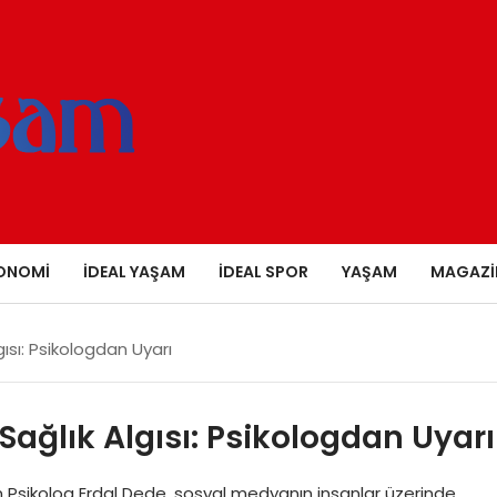
ONOMI
İDEAL YAŞAM
İDEAL SPOR
YAŞAM
MAGAZI
ısı: Psikologdan Uyarı
Sağlık Algısı: Psikologdan Uyarı
 Psikolog Erdal Dede, sosyal medyanın insanlar üzerinde