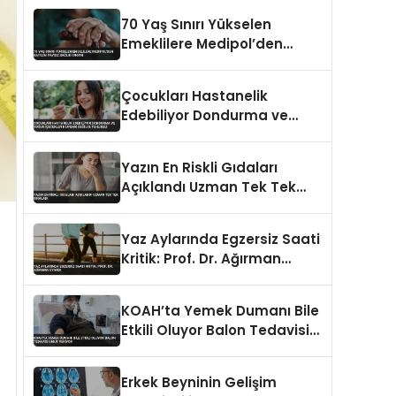
70 Yaş Sınırı Yükselen
Emeklilere Medipol’den
Katılım Paysız Sağlık İmkanı
Çocukları Hastanelik
Edebiliyor Dondurma ve
Soğuk İçecekler Hijyenik
Değilse Tehlikeli
Yazın En Riskli Gıdaları
Açıklandı Uzman Tek Tek
Sıraladı
Yaz Aylarında Egzersiz Saati
Kritik: Prof. Dr. Ağırman
Uyardı
KOAH’ta Yemek Dumanı Bile
Etkili Oluyor Balon Tedavisi
Umut Veriyor
Erkek Beyninin Gelişim