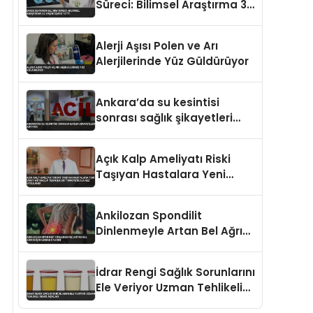
Süreci: Bilimsel Araştırma 32
Yaşını İşaret Etti
Alerji Aşısı Polen ve Arı
Alerjilerinde Yüz Güldürüyor
Ankara’da su kesintisi
sonrası sağlık şikayetleri
artıyor
Açık Kalp Ameliyatı Riski
Taşıyan Hastalara Yeni
Umut MitraClip Teknolojisi
Türkiye’de İlk Kez Uygulandı
Ankilozan Spondilit
Dinlenmeyle Artan Bel Ağrısı
İçin Uzman Uyarısı
İdrar Rengi Sağlık Sorunlarını
Ele Veriyor Uzman Tehlikeli
Rengi Açıkladı