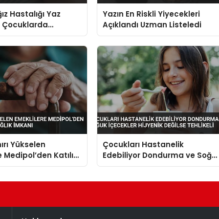
ğız Hastalığı Yaz
Yazın En Riskli Yiyecekleri
a Çocuklarda
Açıklandı Uzman Listeledi
 Döküntüleri
e Karışabiliyor
nırı Yükselen
Çocukları Hastanelik
e Medipol’den Katılım
Edebiliyor Dondurma ve Soğu
ğlık İmkanı
İçecekler Hijyenik Değilse
Tehlikeli