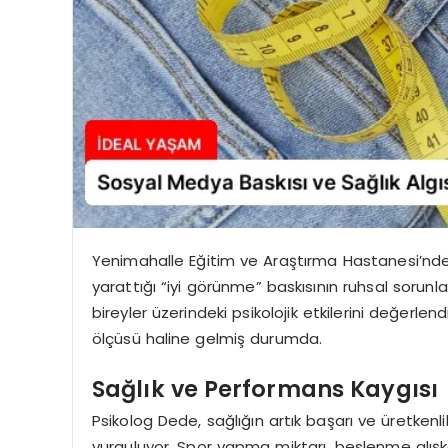
Yenimahalle Eğitim ve Araştırma Hastanesi’nde
yarattığı “iyi görünme” baskısının ruhsal sorunları
bireyler üzerindeki psikolojik etkilerini değerl
ölçüsü haline gelmiş durumda.
Sağlık ve Performans Kaygısı
Psikolog Dede, sağlığın artık başarı ve üretkenli
vurguluyor. Spor yapma miktarı, beslenme alışkan