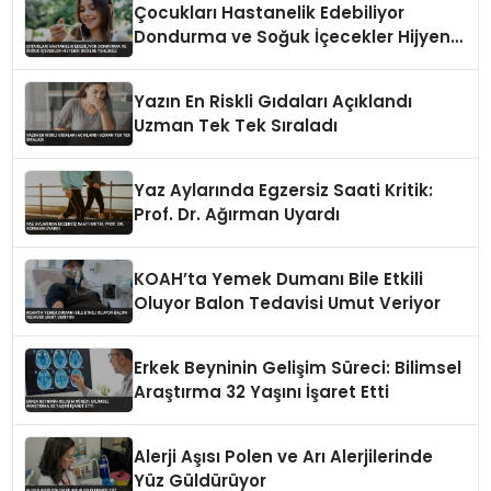
Çocukları Hastanelik Edebiliyor
Dondurma ve Soğuk İçecekler Hijyenik
Değilse Tehlikeli
Yazın En Riskli Gıdaları Açıklandı
Uzman Tek Tek Sıraladı
Yaz Aylarında Egzersiz Saati Kritik:
Prof. Dr. Ağırman Uyardı
KOAH’ta Yemek Dumanı Bile Etkili
Oluyor Balon Tedavisi Umut Veriyor
Erkek Beyninin Gelişim Süreci: Bilimsel
Araştırma 32 Yaşını İşaret Etti
Alerji Aşısı Polen ve Arı Alerjilerinde
Yüz Güldürüyor