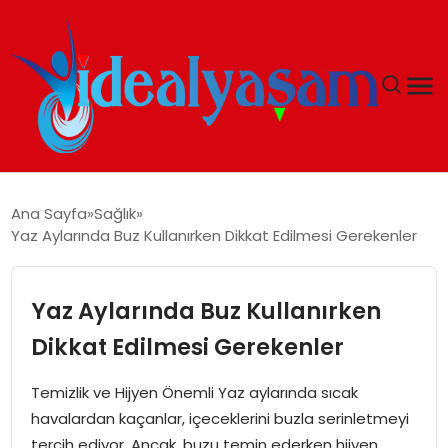
ANASAYFA
Ana Sayfa
Sağlık
Yaz Aylarında Buz Kullanırken Dikkat Edilmesi Gerekenler
GÜNDEM
EKONOMI
Yaz Aylarında Buz Kullanırken
Dikkat Edilmesi Gerekenler
İDEAL YAŞAM
Temizlik ve Hijyen Önemli Yaz aylarında sıcak
İDEAL SPOR
havalardan kaçanlar, içeceklerini buzla serinletmeyi
tercih ediyor. Ancak, buzu temin ederken hijyen