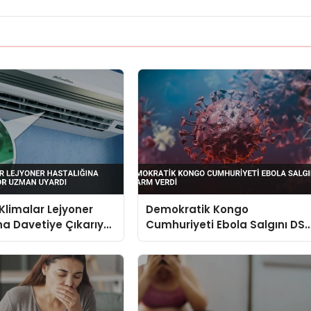
Klimalar Lejyoner
Demokratik Kongo
na Davetiye Çıkarıyor
Cumhuriyeti Ebola Salgını DS
ardı
Alarm Verdi