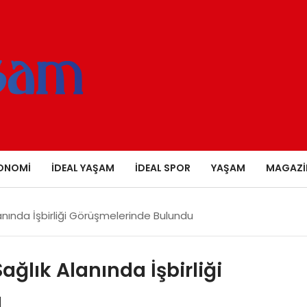
ONOMI
İDEAL YAŞAM
İDEAL SPOR
YAŞAM
MAGAZI
nında İşbirliği Görüşmelerinde Bulundu
ğlık Alanında İşbirliği
u