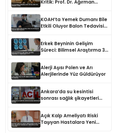
Kritik: Prof. Dr. Ağırman
Uyardı
KOAH’ta Yemek Dumanı Bile
Etkili Oluyor Balon Tedavisi
Umut Veriyor
Erkek Beyninin Gelişim
Süreci: Bilimsel Araştırma 32
Yaşını İşaret Etti
Alerji Aşısı Polen ve Arı
Alerjilerinde Yüz Güldürüyor
Ankara’da su kesintisi
sonrası sağlık şikayetleri
artıyor
Açık Kalp Ameliyatı Riski
Taşıyan Hastalara Yeni
Umut MitraClip Teknolojisi