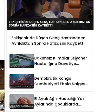
Eskişehir’de Düşen Genç Hastaneden
Ayrıldıktan Sonra Hafızasını Kaybetti
Bakımsız Klimalar Lejyoner
Hastalığına Davetiye
Çıkarıyor Uzman Uyardı
Demokratik Kongo
Cumhuriyeti Ebola Salgını
DSÖ Alarm Verdi
El Ayak Ağız Hastalığı Yaz
Aylarında Çocuklarda
Yayılıyor Döküntüleri