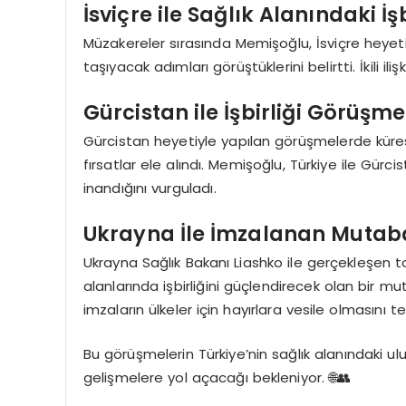
İsviçre ile Sağlık Alanındaki İşb
Müzakereler sırasında Memişoğlu, İsviçre heyetiyle
taşıyacak adımları görüştüklerini belirtti. İkili il
Gürcistan ile İşbirliği Görüşme
Gürcistan heyetiyle yapılan görüşmelerde kürese
fırsatlar ele alındı. Memişoğlu, Türkiye ile Gürc
inandığını vurguladı.
Ukrayna İle İmzalanan Mutab
Ukrayna Sağlık Bakanı Liashko ile gerçekleşen top
alanlarında işbirliğini güçlendirecek olan bir 
imzaların ülkeler için hayırlara vesile olmasını t
Bu görüşmelerin Türkiye’nin sağlık alanındaki ulu
gelişmelere yol açacağı bekleniyor. 🌐👥