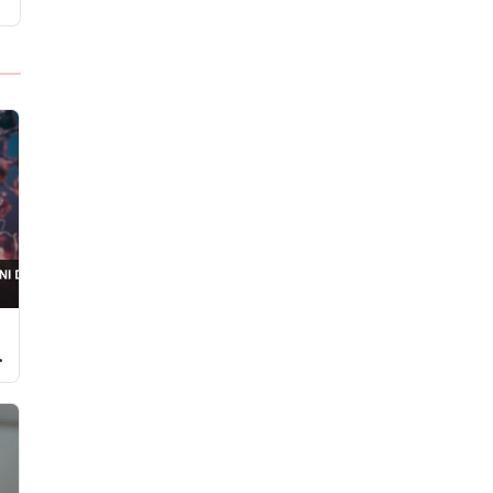
Türkiye’de İlk Kez Uygulandı
Ö