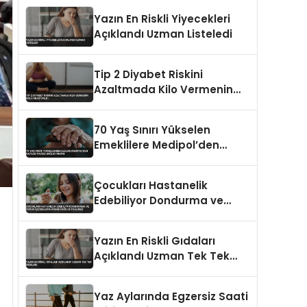
Suçiçeğiyle Karışabiliyor
Yazın En Riskli Yiyecekleri
Açıklandı Uzman Listeledi
Tip 2 Diyabet Riskini
Azaltmada Kilo Vermenin
Rolü Araştırıldı
70 Yaş Sınırı Yükselen
Emeklilere Medipol’den
Katılım Paysız Sağlık İmkanı
Çocukları Hastanelik
Edebiliyor Dondurma ve
Soğuk İçecekler Hijyenik
Değilse Tehlikeli
Yazın En Riskli Gıdaları
Açıklandı Uzman Tek Tek
Sıraladı
Yaz Aylarında Egzersiz Saati