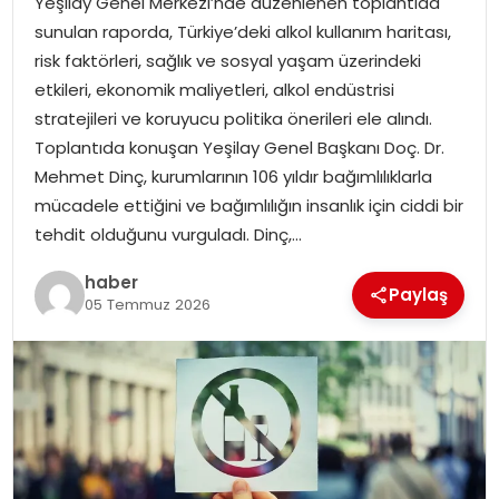
Yeşilay Genel Merkezi’nde düzenlenen toplantıda
YAŞAM
sunulan raporda, Türkiye’deki alkol kullanım haritası,
risk faktörleri, sağlık ve sosyal yaşam üzerindeki
MAGAZIN
etkileri, ekonomik maliyetleri, alkol endüstrisi
stratejileri ve koruyucu politika önerileri ele alındı.
SAĞLIK
Toplantıda konuşan Yeşilay Genel Başkanı Doç. Dr.
Mehmet Dinç, kurumlarının 106 yıldır bağımlılıklarla
SOSYAL HABER
mücadele ettiğini ve bağımlılığın insanlık için ciddi bir
tehdit olduğunu vurguladı. Dinç,…
haber
Paylaş
05 Temmuz 2026