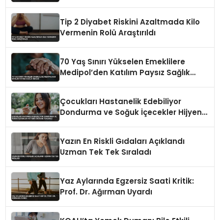
Tip 2 Diyabet Riskini Azaltmada Kilo
Vermenin Rolü Araştırıldı
70 Yaş Sınırı Yükselen Emeklilere
Medipol’den Katılım Paysız Sağlık
İmkanı
Çocukları Hastanelik Edebiliyor
Dondurma ve Soğuk İçecekler Hijyenik
Değilse Tehlikeli
Yazın En Riskli Gıdaları Açıklandı
Uzman Tek Tek Sıraladı
Yaz Aylarında Egzersiz Saati Kritik:
Prof. Dr. Ağırman Uyardı